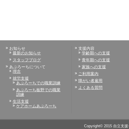
お知らせ
支援内容
最新のお知らせ
学齢期への支援
スタッフブログ
青年期への支援
あぷろーちについて
家族への支援
理念
ご利用案内
就労支援
障がい者雇用
あぷろーちでの職業訓練
よくある質問
あぷろーち板野での職業
訓練
生活支援
ケアホームあぷろーち
Copyright© 2015 自立支援